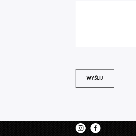
O książce
Regulamin
Blog
Polityka prywatności
Kontakt
Dostawa, płatności i zwroty
Zamów
Dla bibliotek
Zdzisław Kuraś?