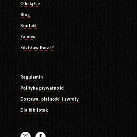
O książce
Blog
Kontakt
Zamów
Zdzisław Kuraś?
Regulamin
Polityka prywatności
Dostawa, płatności i zwroty
Dla bibliotek